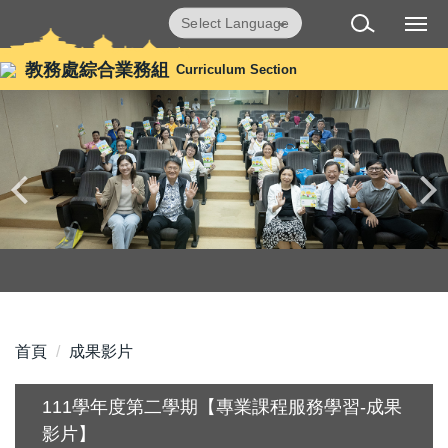
跳
Powered by
Translate
到
主
教務處綜合業務組
Curriculum Section
要
內
容
區
首頁
成果影片
111學年度第二學期【專業課程服務學習-成果
影片】